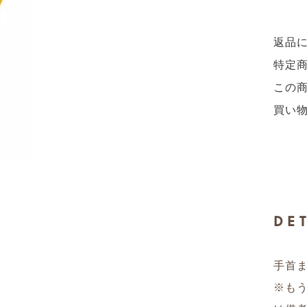
返品
特定
この
買い
DE
手首ま
※もう