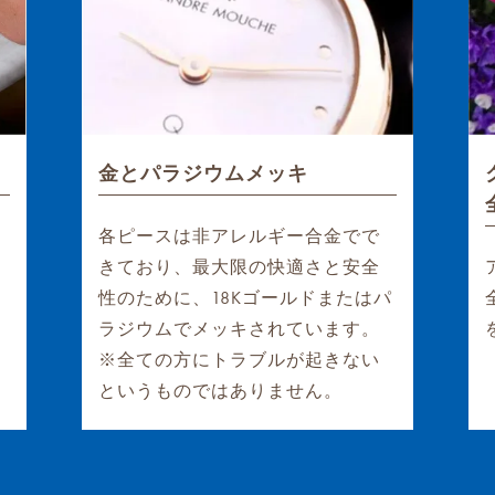
金とパラジウムメッキ
各ピースは非アレルギー合金でで
きており、最大限の快適さと安全
性のために、18Kゴールドまたはパ
ラジウムでメッキされています。
※全ての方にトラブルが起きない
というものではありません。