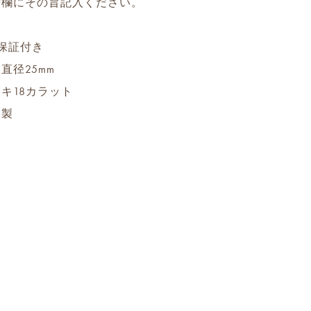
考欄にその旨記入ください。
保証付き
直径25mm
キ18カラット
ス製