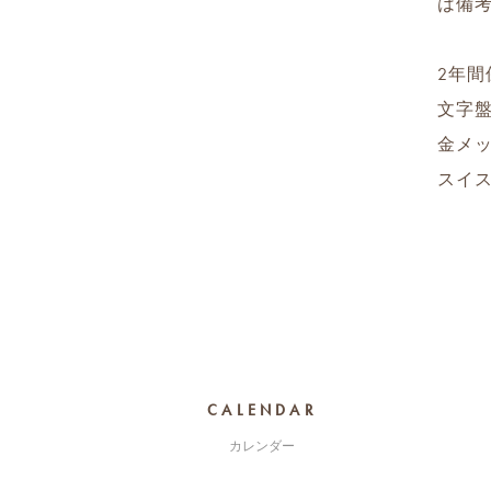
は備
2年間
文字盤
金メッ
スイ
CALENDAR
カレンダー